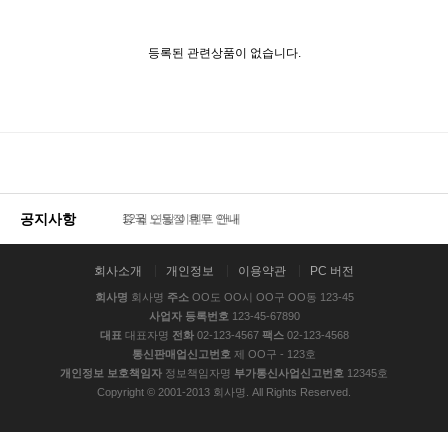
등록된 관련상품이 없습니다.
공지사항
중국 노동절 휴무 안내
회사소개
개인정보
이용약관
PC 버전
회사명
회사명
주소
OO도 OO시 OO구 OO동 123-45
사업자 등록번호
123-45-67890
대표
대표자명
전화
02-123-4567
팩스
02-123-4568
통신판매업신고번호
제 OO구 - 123호
개인정보 보호책임자
정보책임자명
부가통신사업신고번호
12345호
Copyright © 2001-2013 회사명. All Rights Reserved.