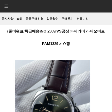
공지사항
쇼핑
공동구매신청
입금확인
구매후기
커뮤니티
(준비완료/특급배송)NO.2309/VS공장 파네라이 라디오미르
PAM1329 > 쇼핑