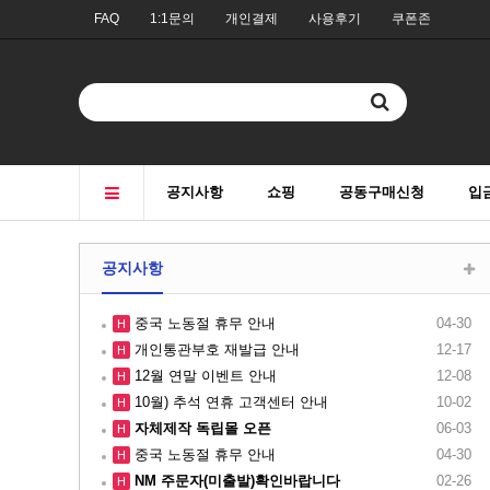
FAQ
1:1문의
개인결제
사용후기
쿠폰존
공지사항
쇼핑
공동구매신청
입
공지사항
중국 노동절 휴무 안내
04-30
H
개인통관부호 재발급 안내
12-17
H
12월 연말 이벤트 안내
12-08
H
10월) 추석 연휴 고객센터 안내
10-02
H
자체제작 독립몰 오픈
06-03
H
중국 노동절 휴무 안내
04-30
H
NM 주문자(미출발)확인바랍니다
02-26
H