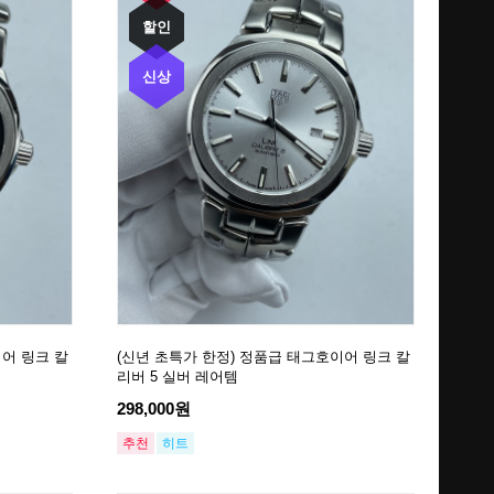
할인
신상
이어 링크 칼
(신년 초특가 한정) 정품급 태그호이어 링크 칼
리버 5 실버 레어템
298,000원
추천
히트