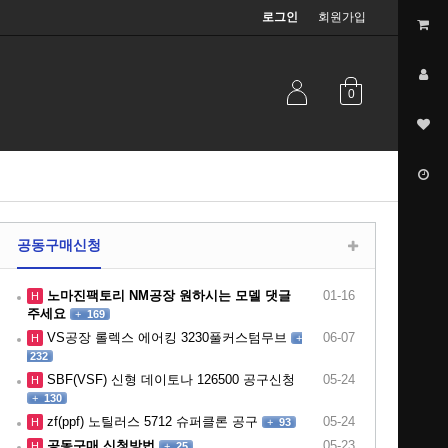
로그인
회원가입
0
공동구매신청
노마진팩토리 NM공장 원하시는 모델 댓글
01-16
H
주세요
+
169
VS공장 롤렉스 에어킹 3230풀커스텀무브
06-07
H
+
232
SBF(VSF) 신형 데이토나 126500 공구신청
05-24
H
+
130
zf(ppf) 노틸러스 5712 슈퍼클론 공구
05-24
H
+
93
공동구매 신청방법
05-23
H
+
25