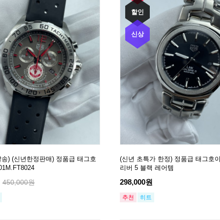
할인
신상
송) (신년한정판매) 정품급 태그호
(신년 초특가 한정) 정품급 태그호
1M.FT8024
리버 5 블랙 레어템
원
298,000원
450,000원
추천
히트