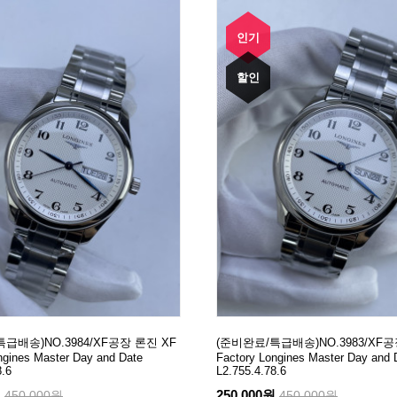
인기
할인
급배송)NO.3984/XF공장 론진 XF
(준비완료/특급배송)NO.3983/XF공
ngines Master Day and Date
Factory Longines Master Day and 
8.6
L2.755.4.78.6
원
250,000원
450,000원
450,000원