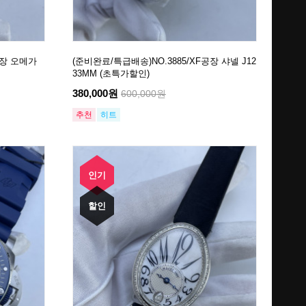
공장 오메가
(준비완료/특급배송)NO.3885/XF공장 샤넬 J12
33MM (초특가할인)
380,000원
600,000원
추천
히트
인기
할인