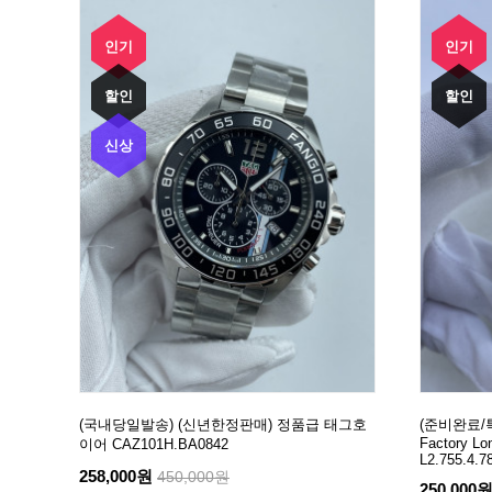
인기
인기
할인
할인
신상
(국내당일발송) (신년한정판매) 정품급 태그호
(준비완료/특
Factory Lo
이어 CAZ101H.BA0842
L2.755.4.7
258,000원
450,000원
250,000