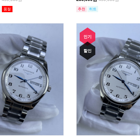
품절
추천
히트
인기
할인