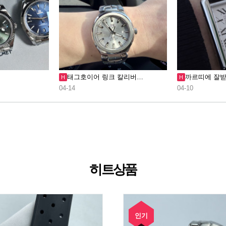
태그호이어 링크 칼리버…
까르띠에 잘받
H
H
04-14
04-10
히트상품
인기