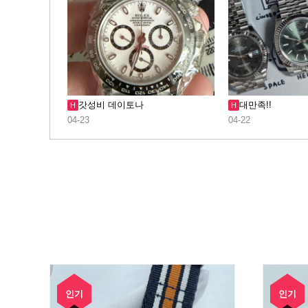
갓성비 데이토나
대만족!!
H
H
04-23
04-22
인기
인기