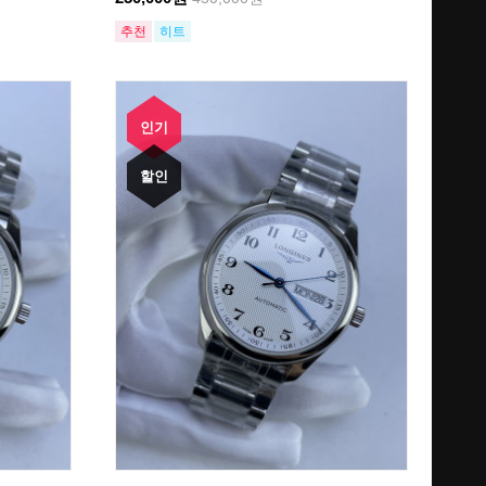
추천
히트
인기
할인