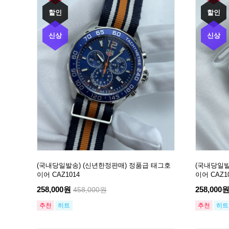
할인
할인
신상
신상
(국내당일발송) (신년한정판매) 정품급 태그호
(국내당일발
이어 CAZ1014
이어 CAZ10
258,000원
258,000
458,000원
추천
히트
추천
히트