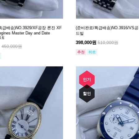
급배송)NO.3929/XF공장 론진 XF
(준비완료/특급배송)NO.3916/VS
ngines Master Day and Date
드빌
8.6
398,000원
510,000원
원
450,000원
추천
히트
인기
할인