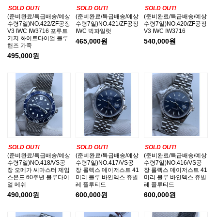
SOLD OUT!
SOLD OUT!
SOLD OUT!
(준비완료/특급배송/예상
(준비완료/특급배송/예상
(준비완료/특급배송/예상
수령7일)NO.422/ZF공장
수령7일)NO.421/ZF공장
수령7일)NO.420/ZF공장
V3 IWC IW3716 포루트
IWC 빅파일럿
V3 IWC IW3716
기저 화이트다이얼 블루
465,000원
540,000원
핸즈 가죽
495,000원
SOLD OUT!
SOLD OUT!
SOLD OUT!
(준비완료/특급배송/예상
(준비완료/특급배송/예상
(준비완료/특급배송/예상
수령7일)NO.418/VS공
수령7일)NO.417/VS공
수령7일)NO.416/VS공
장 오메가 씨마스터 제임
장 롤렉스 데이저스트 41
장 롤렉스 데이저스트 41
스본드 60주년 블루다이
미리 블루 바인덱스 쥬빌
미리 블루 바인덱스 쥬빌
얼 메쉬
레 플루티드
레 플루티드
490,000원
600,000원
600,000원